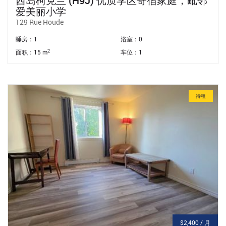
西岛柯克兰 (H9J) 优质学区寄宿家庭，毗邻
爱美丽小学
129 Rue Houde
睡房：1
浴室：0
2
面积：15 m
车位：1
待租
$2,400 / 月