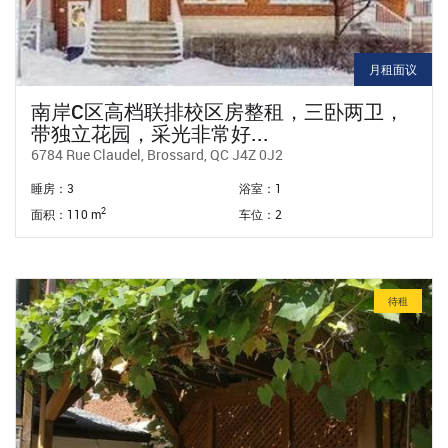
月租面议
南岸C区高档联排校区房整租，三卧两卫，
带独立花园，采光非常好...
6784 Rue Claudel, Brossard, QC J4Z 0J2
睡房：3
浴室：1
2
面积：110 m
车位：2
待租