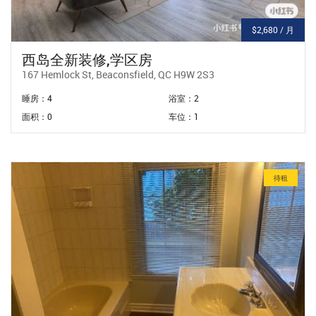
$2,680 / 月
西岛全新装修,学区房
167 Hemlock St, Beaconsfield, QC H9W 2S3
睡房：4
浴室：2
面积：0
车位：1
待租