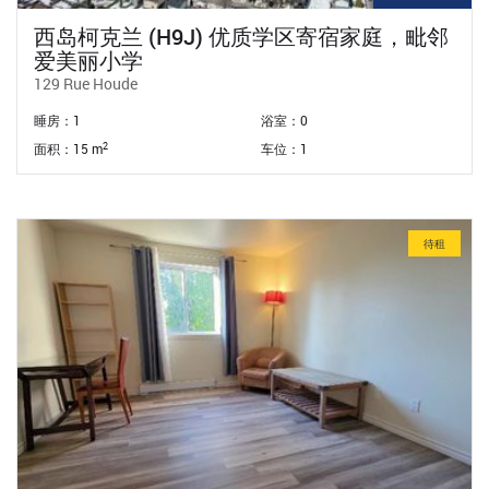
西岛柯克兰 (H9J) 优质学区寄宿家庭，毗邻
爱美丽小学
129 Rue Houde
睡房：1
浴室：0
2
面积：15 m
车位：1
待租