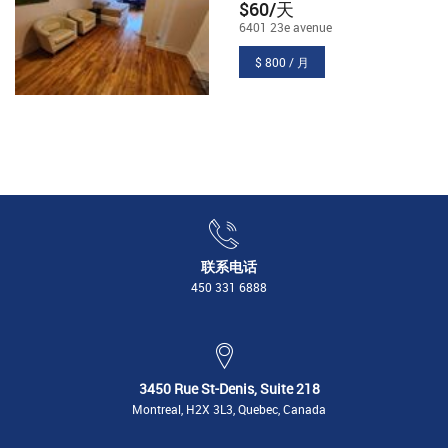
$60/天
6401 23e avenue
$ 800 / 月
联系电话
450 331 6888
3450 Rue St-Denis, Suite 218
Montreal, H2X 3L3, Quebec, Canada