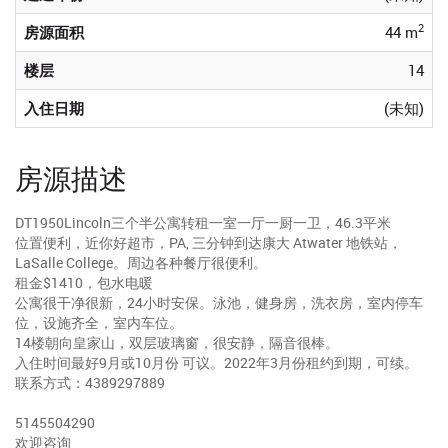
2
房源面积
44 m
楼层
14
入住日期
(未知)
房源描述
DT1950Lincoln三个半公寓转租一室一厅一厨一卫，46.3平米
位置便利，近你好超市，PA, 三分钟到达康大 Atwater 地铁站，
LaSalle College。周边各种餐厅很便利。
租金$1410，包水电暖
公寓很干净很新，24小时安保。泳池，健身房，洗衣房，室内停车
位，设施齐全，室内车位。
14楼朝向皇家山，双层玻璃窗，很安静，隔音很棒。
入住时间最好9月或10月份 可议。2022年3月份租约到期，可续。
联系方式：4389297889
5145504290
欢迎咨询