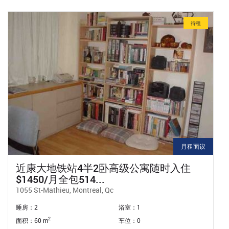
待租
$1,100 / 月
家庭旅馆、民宿
睡房：5
浴室：2
2
面积：150 m
车位：0