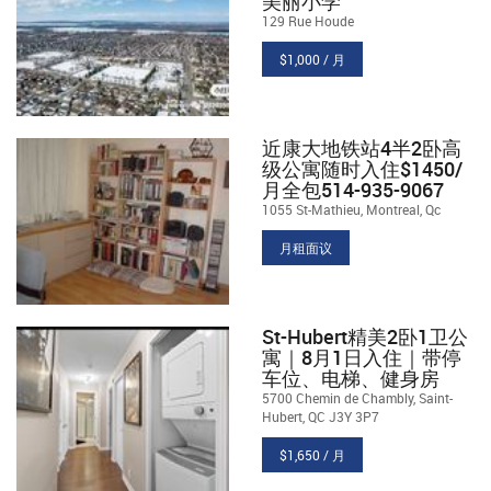
美丽小学
129 Rue Houde
$1,000 / 月
近康大地铁站4半2卧高
级公寓随时入住$1450/
月全包514-935-9067
1055 St-Mathieu, Montreal, Qc
月租面议
St-Hubert精美2卧1卫公
寓｜8月1日入住｜带停
车位、电梯、健身房
5700 Chemin de Chambly, Saint-
Hubert, QC J3Y 3P7
$1,650 / 月