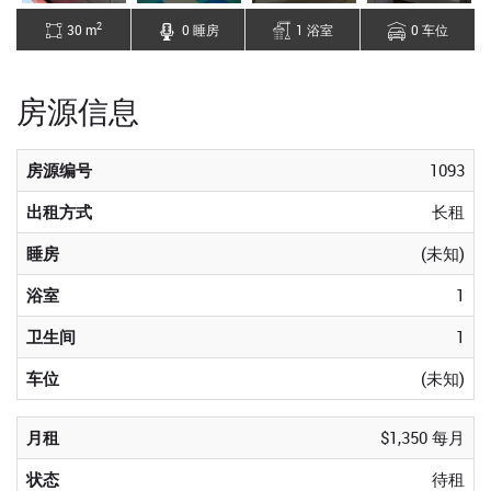
2
30 m
0 睡房
1 浴室
0 车位
房源信息
房源编号
1093
出租方式
长租
睡房
(未知)
浴室
1
卫生间
1
车位
(未知)
月租
$1,350 每月
状态
待租