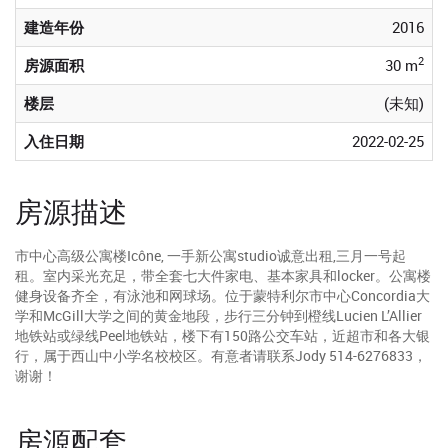
建造年份
2016
2
房源面积
30 m
楼层
(未知)
入住日期
2022-02-25
房源描述
市中心高级公寓楼Icône, 一手新公寓studio诚意出租,三月一号起
租。室内采光充足，带全套七大件家电、基本家具和locker。公寓楼
健身设备齐全，有泳池和网球场。位于蒙特利尔市中心Concordia大
学和McGill大学之间的黄金地段，步行三分钟到橙线Lucien L’Allier
地铁站或绿线Peel地铁站，楼下有150路公交车站，近超市和各大银
行，属于西山中小学名校校区。有意者请联系Jody 514-6276833，
谢谢！
房源配套