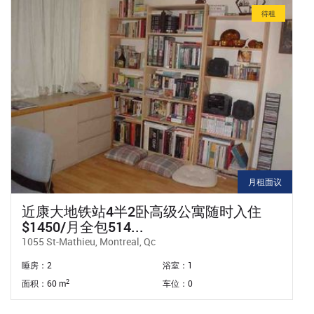
待租
$1,100 / 月
家庭旅馆、民宿
睡房：5
浴室：2
2
面积：150 m
车位：0