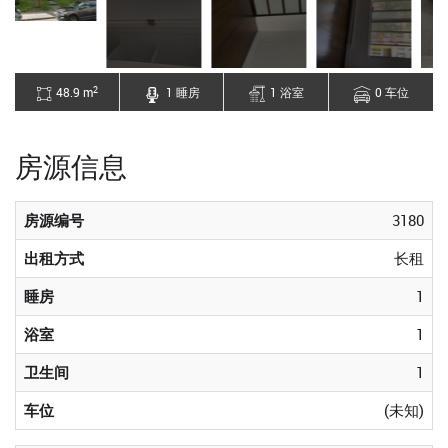
2
48.9 m
1 睡房
1 浴室
0 车位
房源信息
房源编号
3180
出租方式
长租
睡房
1
浴室
1
卫生间
1
车位
(未知)