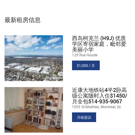
最新租房信息
西岛柯克兰 (H9J) 优质
学区寄宿家庭，毗邻爱
美丽小学
129 Rue Houde
$1,000 / 月
近康大地铁站4半2卧高
级公寓随时入住$1450/
月全包514-935-9067
1055 St-Mathieu, Montreal, Qc
月租面议