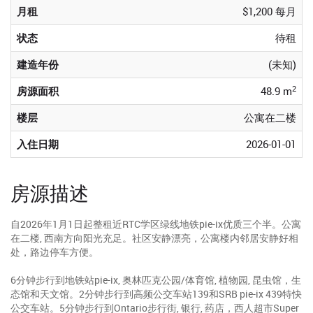
月租
$1,200 每月
状态
待租
建造年份
(未知)
2
房源面积
48.9 m
楼层
公寓在二楼
入住日期
2026-01-01
房源描述
自2026年1月1日起整租近RTC学区绿线地铁pie-ix优质三个半。公寓
在二楼, 西南方向阳光充足。社区安静漂亮，公寓楼内邻居安静好相
处，路边停车方便。
6分钟步行到地铁站pie-ix, 奥林匹克公园/体育馆, 植物园, 昆虫馆，生
态馆和天文馆。2分钟步行到高频公交车站139和SRB pie-ix 439特快
公交车站。5分钟步行到Ontario步行街, 银行, 药店，西人超市Super