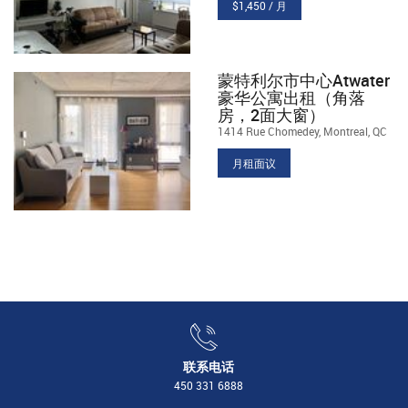
$1,450 / 月
蒙特利尔市中心Atwater
豪华公寓出租（角落
房，2面大窗）
1414 Rue Chomedey, Montreal, QC
月租面议
联系电话
450 331 6888