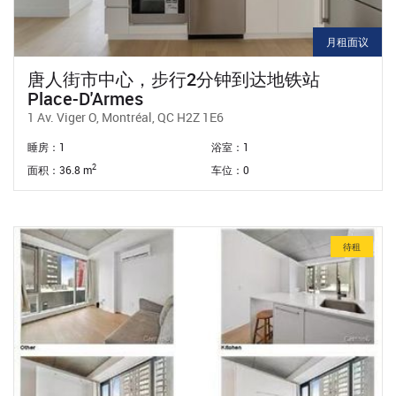
月租面议
唐人街市中心，步行2分钟到达地铁站
Place-D'Armes
1 Av. Viger O, Montréal, QC H2Z 1E6
睡房：1
浴室：1
2
面积：36.8 m
车位：0
待租