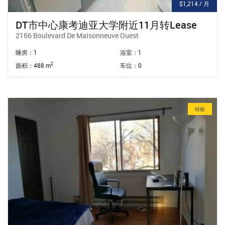
$1,214 / 月
DT市中心康考迪亚大学附近11月转Lease
2166 Boulevard De Maisonneuve Ouest
睡房：1
浴室：1
2
面积：488 m
车位：0
待租