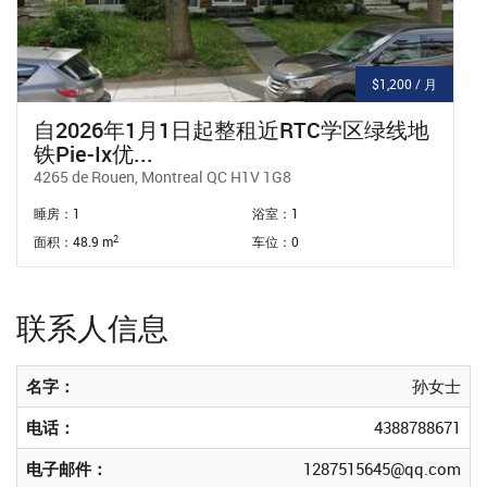
月
$1,600 / 月
绿线prefontaine 地铁出口3个半包拎包包
网络
2508 rue Moreau Montreal
睡房：1
浴室：1
2
面积：50 m
车位：0
联系人信息
名字：
孙女士
电话：
4388788671
电子邮件：
1287515645@qq.com