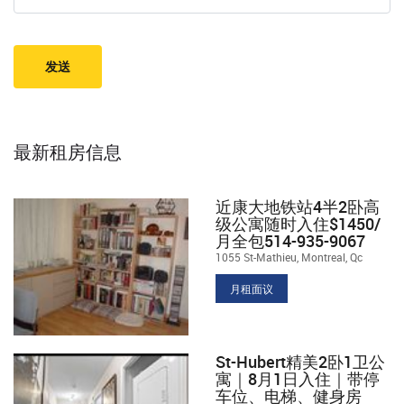
最新租房信息
近康大地铁站4半2卧高
级公寓随时入住$1450/
月全包514-935-9067
1055 St-Mathieu, Montreal, Qc
月租面议
St-Hubert精美2卧1卫公
寓｜8月1日入住｜带停
车位、电梯、健身房